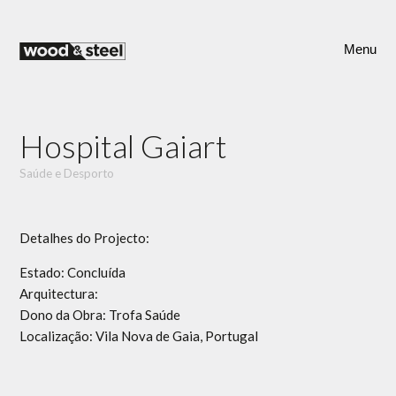
Ir
para
Menu
o
conteúdo
Hospital Gaiart
Saúde e Desporto
Detalhes do Projecto:
Estado: Concluída
Arquitectura:
Dono da Obra: Trofa Saúde
Localização: Vila Nova de Gaia, Portugal